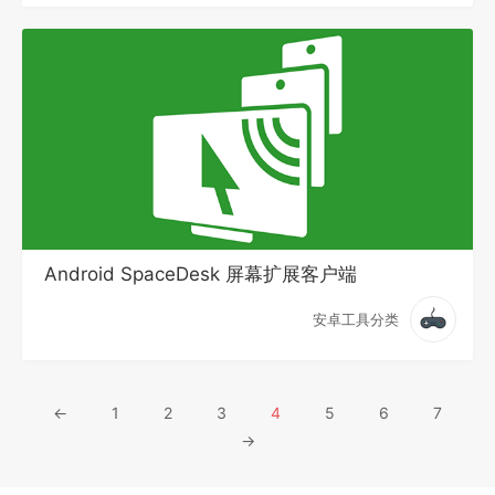
Android SpaceDesk 屏幕扩展客户端
安卓工具分类
←
1
2
3
4
5
6
7
→