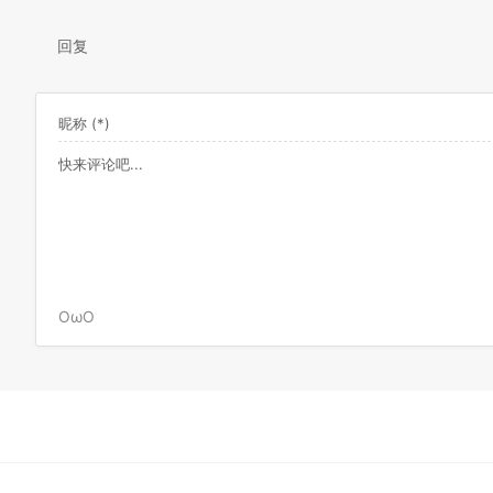
回复
OωO