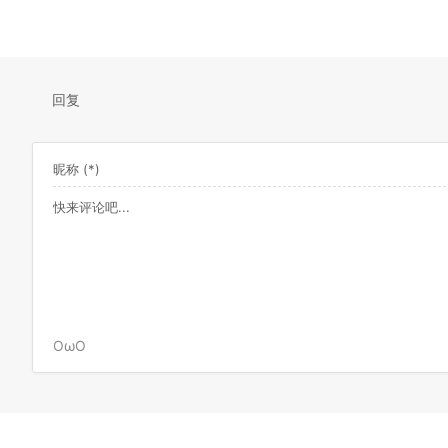
回复
OωO